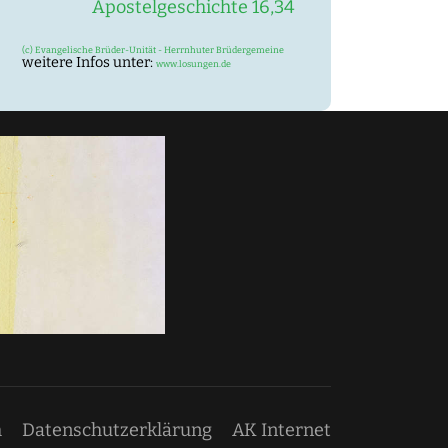
Apostelgeschichte 16,34
(c) Evangelische Brüder-Unität - Herrnhuter Brüdergemeine
weitere Infos unter:
www.losungen.de
m
Datenschutzerklärung
AK Internet