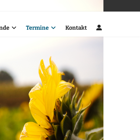
manfred.klatt@baptisten-nordenham.de
nde
Termine
Kontakt