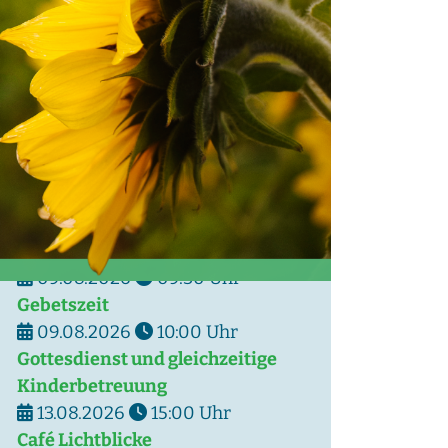
Demnächst
09.08.2026
09:30
Uhr
Gebetszeit
09.08.2026
10:00
Uhr
Gottesdienst und gleichzeitige
Kinderbetreuung
13.08.2026
15:00
Uhr
Café Lichtblicke