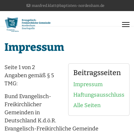
manfred.klatt@baptisten-nordenham.de
Impressum
Seite 1 von 2
Beitragsseiten
Angaben gemäß § 5
TMG:
Impressum
Haftungsausschluss
Bund Evangelisch-
Freikirchlicher
Alle Seiten
Gemeinden in
Deutschland K.d.ö.R.
Evangelisch-Freikirchliche Gemeinde